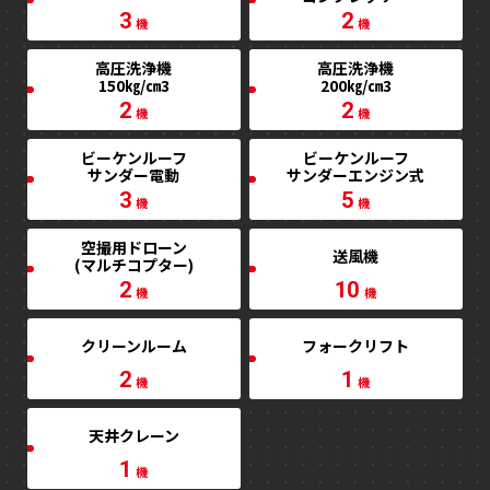
3
2
機
機
高圧洗浄機
高圧洗浄機
150㎏/㎝3
200㎏/㎝3
2
2
機
機
ビーケンルーフ
ビーケンルーフ
サンダー電動
サンダーエンジン式
3
5
機
機
空撮用ドローン
送風機
(マルチコプター)
2
10
機
機
クリーンルーム
フォークリフト
2
1
機
機
天井クレーン
1
機