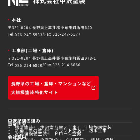
本社
〒381-0204 長野県上高井郡小布施町飯田640
Tel
Fax 026-247-5177
026-247-5533
工事部(工場・倉庫)
〒381-0204 長野県上高井郡小布施町飯田978-1
Tel
Fax 026-214-6860
026-214-6860
長野県の工場・倉庫・マンションなど
大規模塗装特化サイト
中沢塗装の強み
事業内容
橋梁塗装
住宅塗り替え工事
工場施設塗装
新築工事の塗装
プラント塗装
防水工事
水処理設備塗装
ドローン空撮
会社案内
代表挨拶
企業理念
会社概要
機械・資格