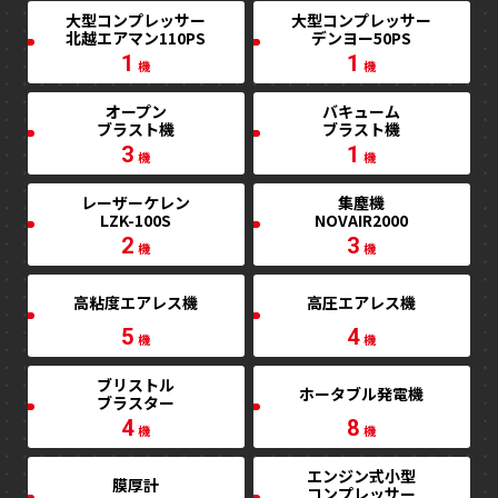
大型コンプレッサー
大型コンプレッサー
北越エアマン110PS
デンヨー50PS
1
1
機
機
オープン
バキューム
ブラスト機
ブラスト機
3
1
機
機
レーザーケレン
集塵機
LZK-100S
NOVAIR2000
2
3
機
機
高粘度エアレス機
高圧エアレス機
5
4
機
機
ブリストル
ホータブル発電機
ブラスター
4
8
機
機
エンジン式小型
膜厚計
コンプレッサー